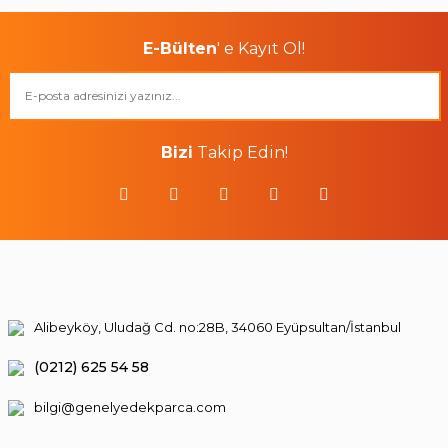
E-Bülten
' e Kayıt Ol!
Bizi
Takip Edin!
Alibeyköy, Uludağ Cd. no:28B, 34060 Eyüpsultan/İstanbul
(0212) 625 54 58
bilgi@genelyedekparca.com