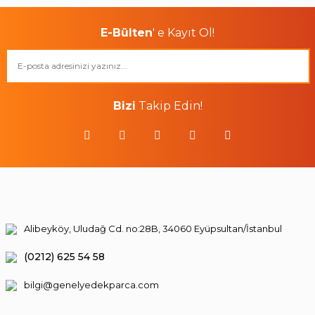
E-Bülten
' e Kayıt Ol!
Bizi
Takip Edin!
Alibeyköy, Uludağ Cd. no:28B, 34060 Eyüpsultan/İstanbul
(0212) 625 54 58
bilgi@genelyedekparca.com