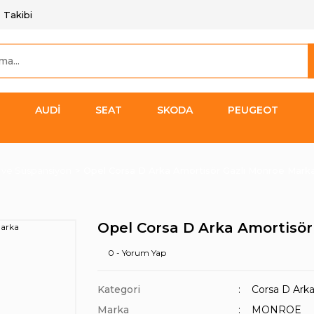
 Takibi
AUDİ
SEAT
SKODA
PEUGEOT
 ve Süspansiyon
Opel Corsa D Arka Amortisör Gazlı Monroe Mark
Opel Corsa D Arka Amortisör
0 - Yorum Yap
Kategori
Corsa D Ark
Marka
MONROE