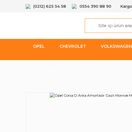
(0212) 625 54 58
0554 390 88 90
Kargo
OPEL
CHEVROLET
VOLKSWAGEN
Anasayfa
OPEL
Opel Corsa D
Corsa D Arka Takım