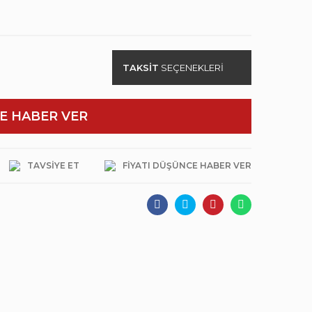
TAKSİT
SEÇENEKLERİ
E HABER VER
TAVSIYE ET
FIYATI DÜŞÜNCE HABER VER