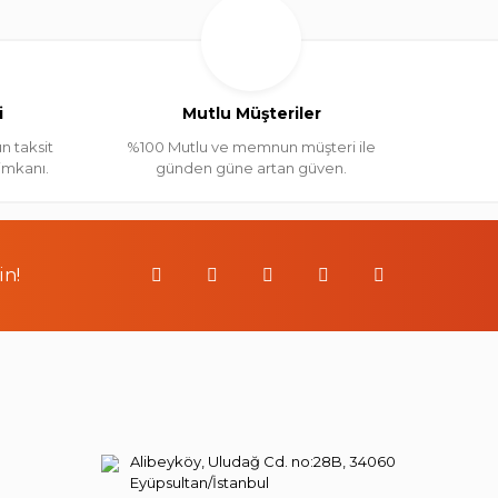
i
Mutlu Müşteriler
n taksit
%100 Mutlu ve memnun müşteri ile
 imkanı.
günden güne artan güven.
in!
Alibeyköy, Uludağ Cd. no:28B, 34060
Eyüpsultan/İstanbul