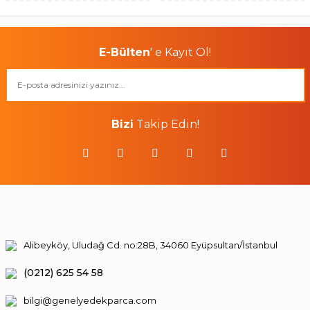
E-Bülten
' e Kayıt Ol!
Bizi
Takip Edin!
Alibeyköy, Uludağ Cd. no:28B, 34060 Eyüpsultan/İstanbul
(0212) 625 54 58
bilgi@genelyedekparca.com