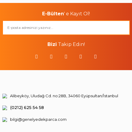
E-Bülten
' e Kayıt Ol!
Bizi
Takip Edin!
Alibeyköy, Uludağ Cd. no:28B, 34060 Eyüpsultan/İstanbul
(0212) 625 54 58
bilgi@genelyedekparca.com