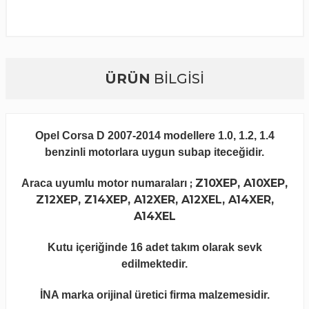
ÜRÜN
BİLGİSİ
Opel Corsa D 2007-2014 modellere 1.0, 1.2, 1.4
benzinli motorlara uygun subap iteceğidir.
Z10XEP, A10XEP,
Araca uyumlu motor numaraları
;
Z12XEP, Z14XEP, A12XER, A12XEL, A14XER,
A14XEL
Kutu içeriğinde 16 adet takım olarak sevk
edilmektedir.
İNA marka orijinal üretici firma malzemesidir.