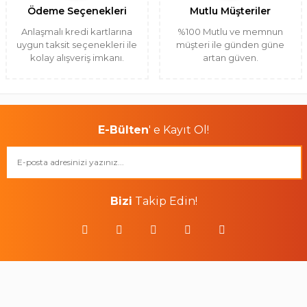
Ödeme Seçenekleri
Mutlu Müşteriler
Anlaşmalı kredi kartlarına
%100 Mutlu ve memnun
uygun taksit seçenekleri ile
müşteri ile günden güne
kolay alışveriş imkanı.
artan güven.
E-Bülten
' e Kayıt Ol!
Bizi
Takip Edin!