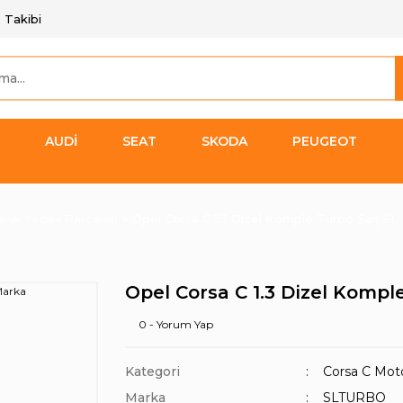
 Takibi
AUDİ
SEAT
SKODA
PEUGEOT
nik Yedek Parçaları
Opel Corsa C 1.3 Dizel Komple Turbo Şarj SL
Opel Corsa C 1.3 Dizel Kompl
0 - Yorum Yap
Kategori
Corsa C Moto
Marka
SLTURBO