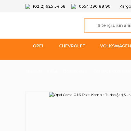
(0212) 625 54 58
0554 390 88 90
Kargo
OPEL
CHEVROLET
VOLKSWAGEN
Anasayfa
OPEL
Opel Corsa C
Corsa C Motor Meka