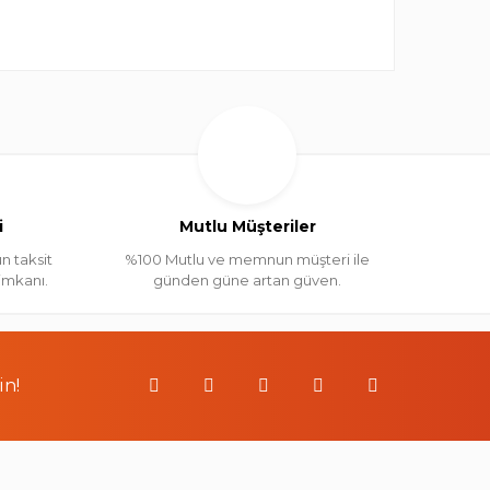
i
Mutlu Müşteriler
n taksit
%100 Mutlu ve memnun müşteri ile
 imkanı.
günden güne artan güven.
in!