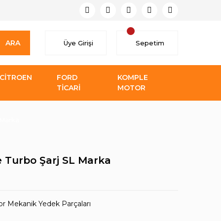
ARA
Üye Girişi
Sepetim
CİTROEN
FORD
KOMPLE
TİCARİ
MOTOR
 Marka
e Turbo Şarj SL Marka
r Mekanik Yedek Parçaları