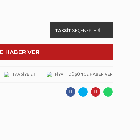
TAKSİT
SEÇENEKLERİ
E HABER VER
TAVSIYE ET
FIYATI DÜŞÜNCE HABER VER