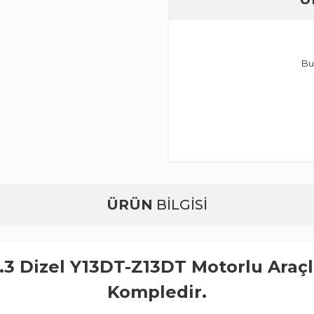
Bu
ÜRÜN
BİLGİSİ
.3 Dizel Y13DT-Z13DT Motorlu Araç
Kompledir.