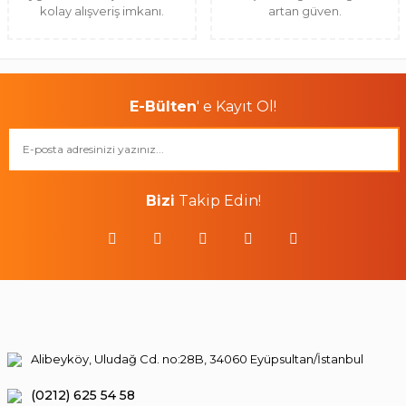
kolay alışveriş imkanı.
artan güven.
E-Bülten
' e Kayıt Ol!
Bizi
Takip Edin!
Alibeyköy, Uludağ Cd. no:28B, 34060 Eyüpsultan/İstanbul
(0212) 625 54 58