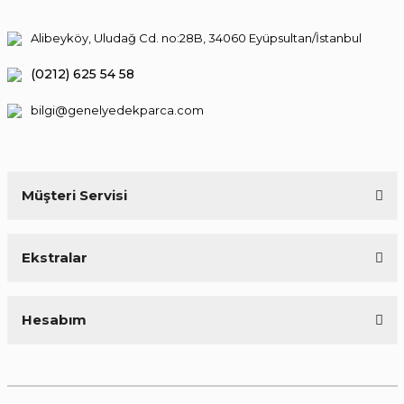
Alibeyköy, Uludağ Cd. no:28B, 34060 Eyüpsultan/İstanbul
(0212) 625 54 58
bilgi@genelyedekparca.com
Müşteri Servisi
Ekstralar
Hesabım