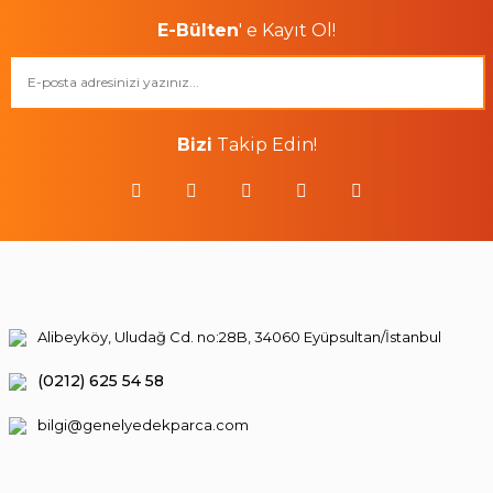
E-Bülten
' e Kayıt Ol!
Bizi
Takip Edin!
Alibeyköy, Uludağ Cd. no:28B, 34060 Eyüpsultan/İstanbul
(0212) 625 54 58
bilgi@genelyedekparca.com