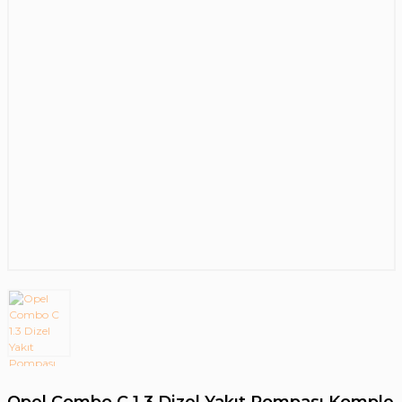
Opel Combo C 1.3 Dizel Yakıt Pompası Komple