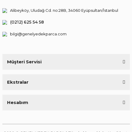
Alibeyköy, Uludağ Cd. no:28B, 34060 Eyüpsultan/İstanbul
(0212) 625 54 58
bilgi@genelyedekparca.com
Müşteri Servisi
Ekstralar
Hesabım