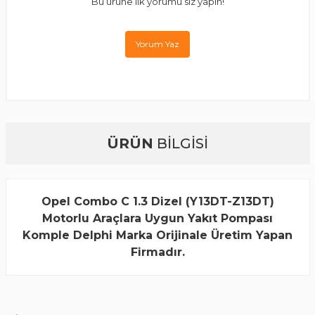
Bu ürüne ilk yorumu siz yapın!
Yorum Yaz
ÜRÜN
BİLGİSİ
Opel Combo C 1.3 Dizel (Y13DT-Z13DT)
Motorlu Araçlara Uygun Yakıt Pompası
Komple Delphi Marka Orijinale Üretim Yapan
Firmadır.