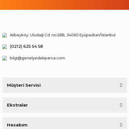
Alibeyköy, Uludağ Cd. no:28B, 34060 Eyüpsultan/İstanbul
(0212) 625 54 58
bilgi@genelyedekparca.com
Müşteri Servisi
Ekstralar
Hesabım