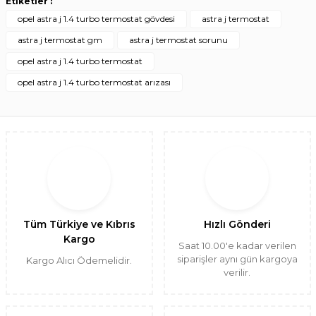
Etiketler :
opel astra j 1.4 turbo termostat gövdesi
astra j termostat
astra j termostat gm
astra j termostat sorunu
opel astra j 1.4 turbo termostat
opel astra j 1.4 turbo termostat arızası
Tüm Türkiye ve Kıbrıs
Hızlı Gönderi
Kargo
Saat 10.00'e kadar verilen
siparişler aynı gün kargoya
Kargo Alıcı Ödemelidir.
verilir.