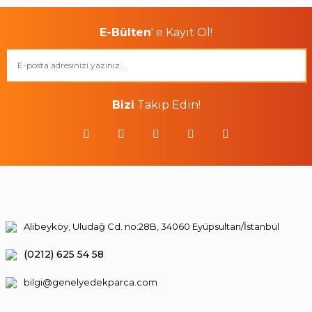
E-Bülten
' e Kayıt Ol!
Bizi
Takip Edin!
Alibeyköy, Uludağ Cd. no:28B, 34060 Eyüpsultan/İstanbul
(0212) 625 54 58
bilgi@genelyedekparca.com