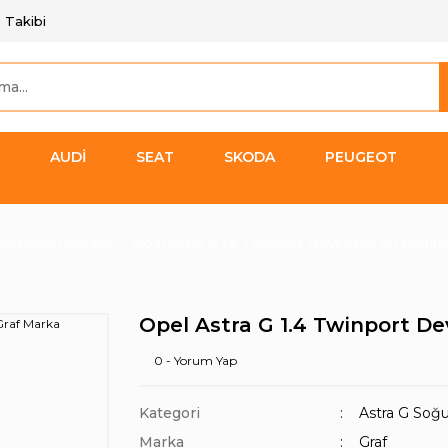
 Takibi
AUDİ
SEAT
SKODA
PEUGEOT
Radyatör Parçaları
Opel Astra G 1.4 Twinport Devirdaim Su Pompa
Opel Astra G 1.4 Twinport D
0 - Yorum Yap
Kategori
Astra G Soğu
Marka
Graf