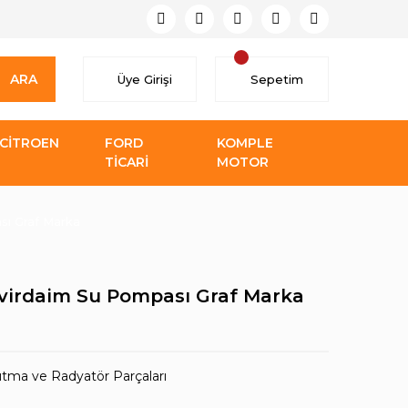
ARA
Üye Girişi
Sepetim
CİTROEN
FORD
KOMPLE
TİCARİ
MOTOR
sı Graf Marka
evirdaim Su Pompası Graf Marka
tma ve Radyatör Parçaları