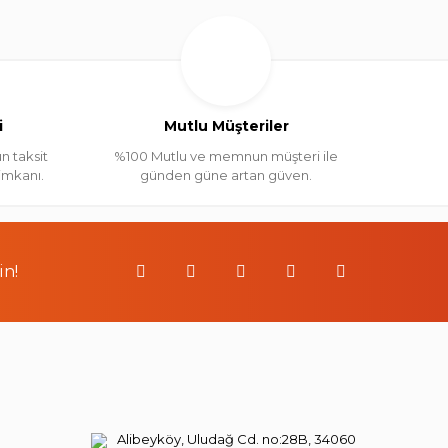
i
Mutlu Müşteriler
n taksit
%100 Mutlu ve memnun müşteri ile
 imkanı.
günden güne artan güven.
in!
Alibeyköy, Uludağ Cd. no:28B, 34060