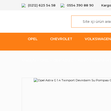
(0212) 625 54 58
0554 390 88 90
Kargo
OPEL
CHEVROLET
VOLKSWAGEN
Anasayfa
OPEL
Opel Astra G
Astra G Soğutma ve 