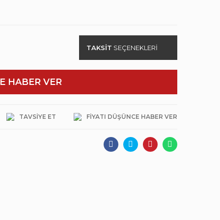
TAKSİT
SEÇENEKLERİ
E HABER VER
TAVSIYE ET
FIYATI DÜŞÜNCE HABER VER