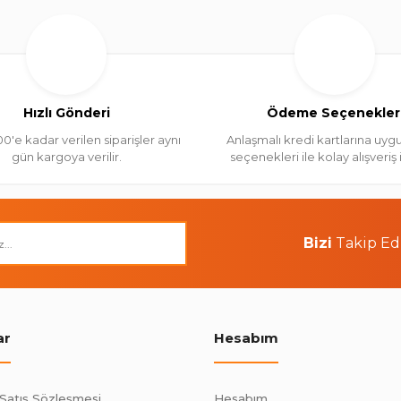
Hızlı Gönderi
Ödeme Seçenekler
00'e kadar verilen siparişler aynı
Anlaşmalı kredi kartlarına uygu
gün kargoya verilir.
seçenekleri ile kolay alışveriş
Bizi
Takip Ed
ar
Hesabım
 Satış Sözleşmesi
Hesabım