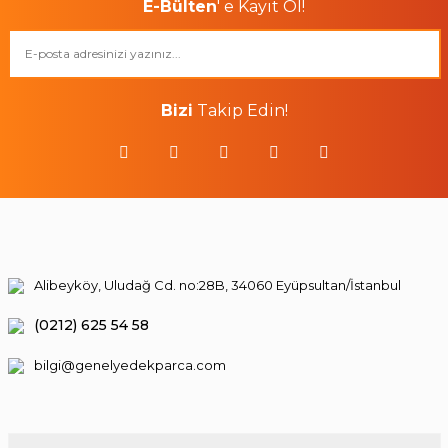
E-Bülten
' e Kayıt Ol!
Bizi
Takip Edin!
Alibeyköy, Uludağ Cd. no:28B, 34060 Eyüpsultan/İstanbul
(0212) 625 54 58
bilgi@genelyedekparca.com