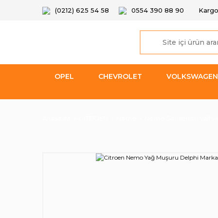
(0212) 625 54 58
0554 390 88 90
Kargo
OPEL
CHEVROLET
VOLKSWAGEN
Anasayfa
CİTROEN
Nemo
Nemo Sensörler, Valf ve 