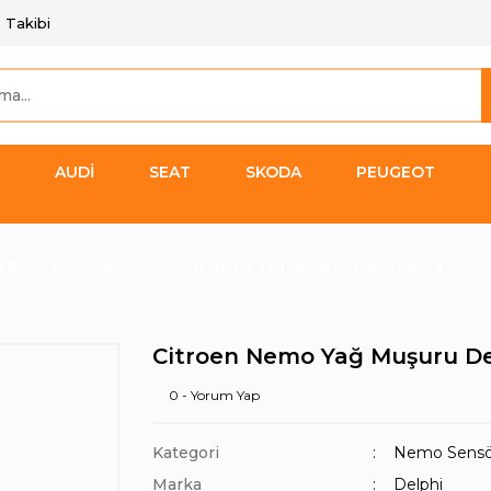
 Takibi
AUDİ
SEAT
SKODA
PEUGEOT
Elektrikli Parçalar
Citroen Nemo Yağ Muşuru Delphi Marka
Citroen Nemo Yağ Muşuru De
0 - Yorum Yap
Kategori
Nemo Sensörle
Marka
Delphi