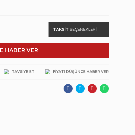
TAKSİT
SEÇENEKLERİ
E HABER VER
TAVSIYE ET
FIYATI DÜŞÜNCE HABER VER