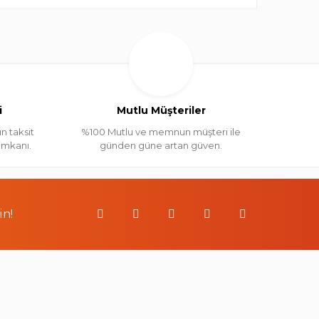
i
Mutlu Müşteriler
n taksit
%100 Mutlu ve memnun müşteri ile
 imkanı.
günden güne artan güven.
in!