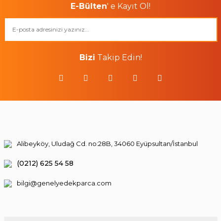
E-Bülten
' e Kayıt Ol!
Bizi
Takip Edin!
Alibeyköy, Uludağ Cd. no:28B, 34060 Eyüpsultan/İstanbul
(0212) 625 54 58
bilgi@genelyedekparca.com