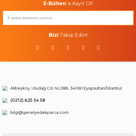
E-Bülten
' e Kayıt Ol!
Bizi
Takip Edin!
Alibeyköy, Uludağ Cd. no:28B, 34060 Eyüpsultan/İstanbul
(0212) 625 54 58
bilgi@genelyedekparca.com