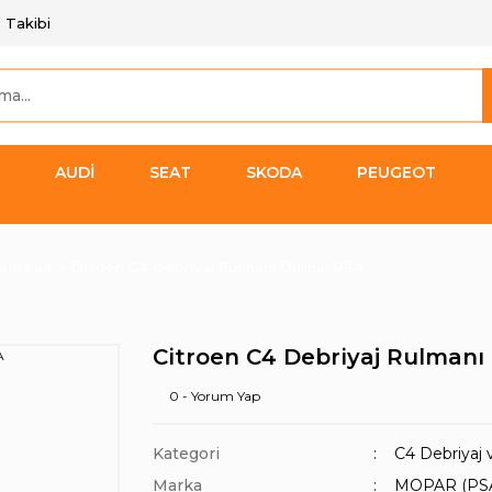
 Takibi
AUDİ
SEAT
SKODA
PEUGEOT
arçaları
Citroen C4 Debriyaj Rulmanı Orijinal PSA
Citroen C4 Debriyaj Rulmanı 
0 - Yorum Yap
Kategori
C4 Debriyaj 
Marka
MOPAR (PS