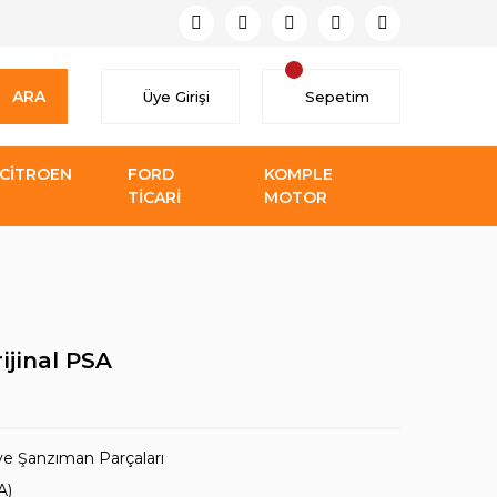
ARA
Üye Girişi
Sepetim
CİTROEN
FORD
KOMPLE
TİCARİ
MOTOR
ijinal PSA
ve Şanzıman Parçaları
A)