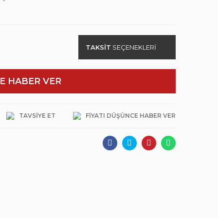
TAKSİT
SEÇENEKLERİ
E HABER VER
TAVSIYE ET
FIYATI DÜŞÜNCE HABER VER