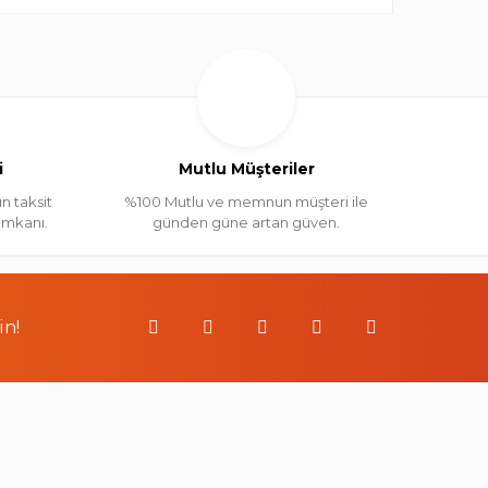
i
Mutlu Müşteriler
n taksit
%100 Mutlu ve memnun müşteri ile
 imkanı.
günden güne artan güven.
in!