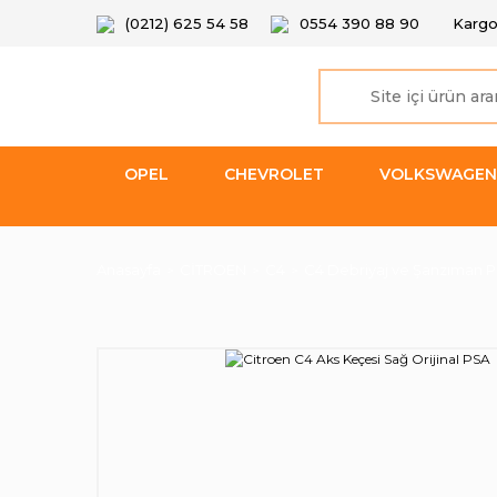
(0212) 625 54 58
0554 390 88 90
Kargo
OPEL
CHEVROLET
VOLKSWAGEN
Anasayfa
CİTROEN
C4
C4 Debriyaj ve Şanzıman P