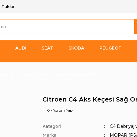
 Takibi
AUDİ
SEAT
SKODA
PEUGEOT
arçaları
Citroen C4 Aks Keçesi Sağ Orijinal PSA
Citroen C4 Aks Keçesi Sağ Or
0 - Yorum Yap
Kategori
C4 Debriyaj 
Marka
MOPAR (PS