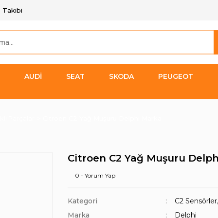
 Takibi
AUDİ
SEAT
SKODA
PEUGEOT
kli Parçalar
Citroen C2 Yağ Muşuru Delphi Marka
Citroen C2 Yağ Muşuru Delp
0 - Yorum Yap
Kategori
C2 Sensörler,
Marka
Delphi