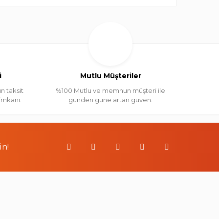
i
Mutlu Müşteriler
n taksit
%100 Mutlu ve memnun müşteri ile
 imkanı.
günden güne artan güven.
in!