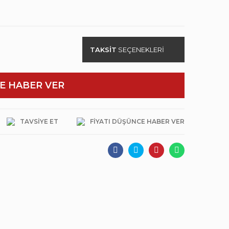
TAKSİT
SEÇENEKLERİ
E HABER VER
TAVSIYE ET
FIYATI DÜŞÜNCE HABER VER