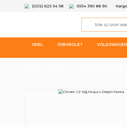
(0212) 625 54 58
0554 390 88 90
Kargo
OPEL
CHEVROLET
VOLKSWAGEN
Anasayfa
CİTROEN
C2
C2 Sensörler, Valf ve Elektri