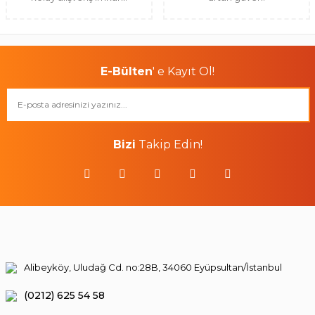
E-Bülten
' e Kayıt Ol!
Bizi
Takip Edin!
Alibeyköy, Uludağ Cd. no:28B, 34060 Eyüpsultan/İstanbul
(0212) 625 54 58