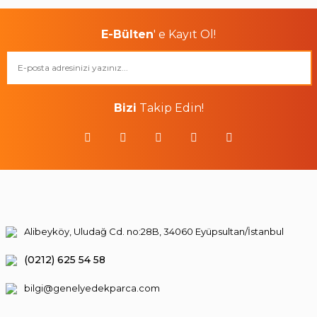
E-Bülten
' e Kayıt Ol!
Bizi
Takip Edin!
Alibeyköy, Uludağ Cd. no:28B, 34060 Eyüpsultan/İstanbul
(0212) 625 54 58
bilgi@genelyedekparca.com