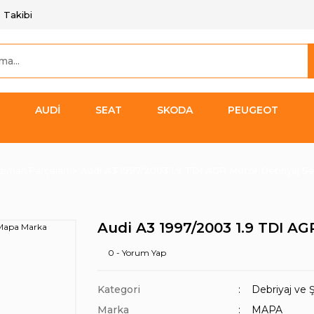
 Takibi
AUDİ
SEAT
SKODA
PEUGEOT
zıman Parçaları
Audi A3 1997/2003 1.9 TDI AGR Motor Debriyaj S
Audi A3 1997/2003 1.9 TDI A
0 - Yorum Yap
Kategori
Debriyaj ve 
Marka
MAPA