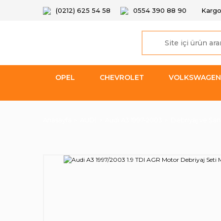
(0212) 625 54 58
0554 390 88 90
Kargo
OPEL
CHEVROLET
VOLKSWAGEN
Anasayfa
AUDİ
Audi A3 1997-2003
Debriyaj ve Şan