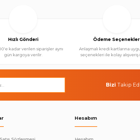
Hızlı Gönderi
Ödeme Seçenekler
00'e kadar verilen siparişler aynı
Anlaşmalı kredi kartlarına uygu
gün kargoya verilir.
seçenekleri ile kolay alışveriş
Bizi
Takip Ed
ar
Hesabım
 Satış Sözleşmesi
Hesabım