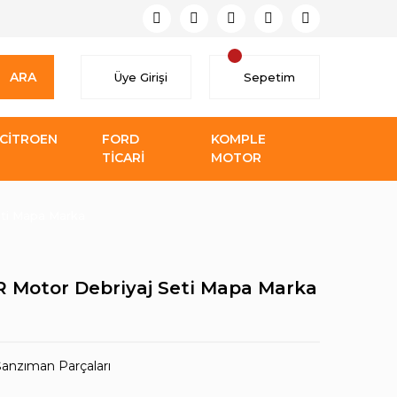
ARA
Üye Girişi
Sepetim
CİTROEN
FORD
KOMPLE
TİCARİ
MOTOR
eti Mapa Marka
GR Motor Debriyaj Seti Mapa Marka
Şanzıman Parçaları