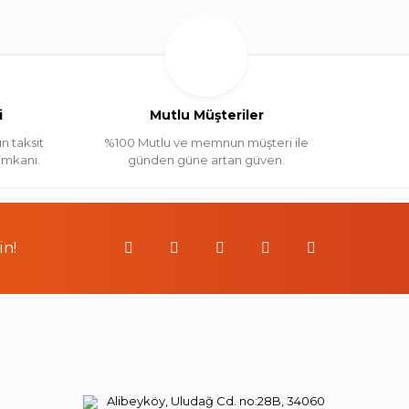
i
Mutlu Müşteriler
n taksit
%100 Mutlu ve memnun müşteri ile
 imkanı.
günden güne artan güven.
in!
Alibeyköy, Uludağ Cd. no:28B, 34060