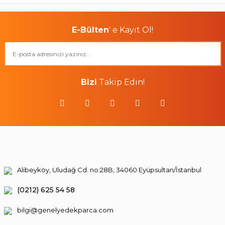
E-Bülten
' e Kayıt Ol!
Bizi
Takip Edin!
Alibeyköy, Uludağ Cd. no:28B, 34060 Eyüpsultan/İstanbul
(0212) 625 54 58
bilgi@genelyedekparca.com