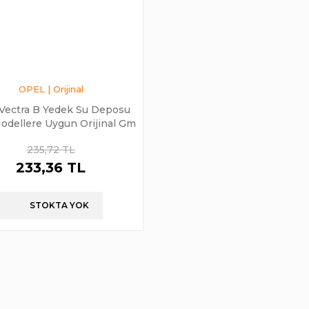
OPEL | Orijinal
Vectra B Yedek Su Deposu
dellere Uygun Orijinal Gm
235,72 TL
233,36 TL
STOKTA YOK