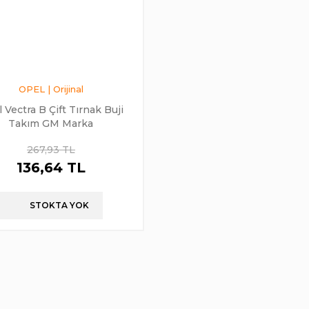
OPEL | Orijinal
 Vectra B Çift Tırnak Buji
Takım GM Marka
267,93 TL
136,64 TL
STOKTA YOK