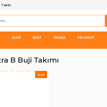
 Takibi
AUDİ
SEAT
SKODA
PEUGEOT
tra B Buji Takımı
%49