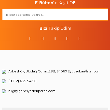
E-Bülten
' e Kayıt Ol!
Bizi
Takip Edin!
Alibeyköy, Uludağ Cd. no:28B, 34060 Eyüpsultan/İstanbul
(0212) 625 54 58
bilgi@genelyedekparca.com