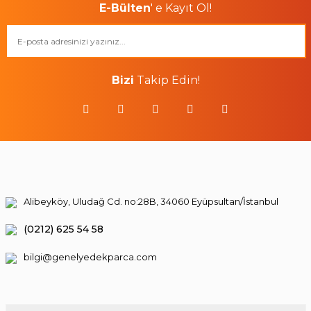
E-Bülten
' e Kayıt Ol!
Bizi
Takip Edin!
Alibeyköy, Uludağ Cd. no:28B, 34060 Eyüpsultan/İstanbul
(0212) 625 54 58
bilgi@genelyedekparca.com