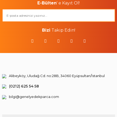
E-Bülten
' e Kayıt Ol!
Bizi
Takip Edin!
Alibeyköy, Uludağ Cd. no:28B, 34060 Eyüpsultan/İstanbul
(0212) 625 54 58
bilgi@genelyedekparca.com