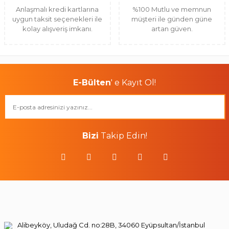
Anlaşmalı kredi kartlarına
%100 Mutlu ve memnun
uygun taksit seçenekleri ile
müşteri ile günden güne
kolay alışveriş imkanı.
artan güven.
E-Bülten
' e Kayıt Ol!
Bizi
Takip Edin!
Alibeyköy, Uludağ Cd. no:28B, 34060 Eyüpsultan/İstanbul