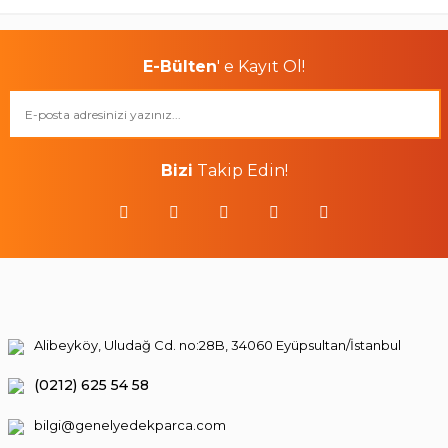
E-Bülten
' e Kayıt Ol!
Bizi
Takip Edin!
Alibeyköy, Uludağ Cd. no:28B, 34060 Eyüpsultan/İstanbul
(0212) 625 54 58
bilgi@genelyedekparca.com