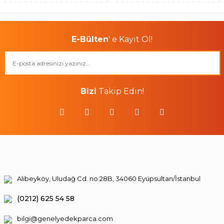
E-Bülten
' e Kayıt Ol!
Bizi
Takip Edin!
Alibeyköy, Uludağ Cd. no:28B, 34060 Eyüpsultan/İstanbul
(0212) 625 54 58
bilgi@genelyedekparca.com