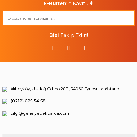
E-Bülten
' e Kayıt Ol!
Bizi
Takip Edin!
Alibeyköy, Uludağ Cd. no:28B, 34060 Eyüpsultan/İstanbul
(0212) 625 54 58
bilgi@genelyedekparca.com