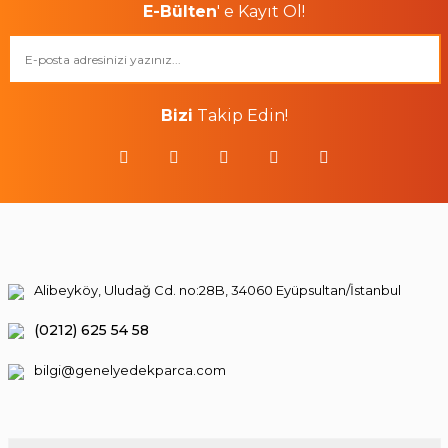
E-Bülten
' e Kayıt Ol!
Bizi
Takip Edin!
Alibeyköy, Uludağ Cd. no:28B, 34060 Eyüpsultan/İstanbul
(0212) 625 54 58
bilgi@genelyedekparca.com