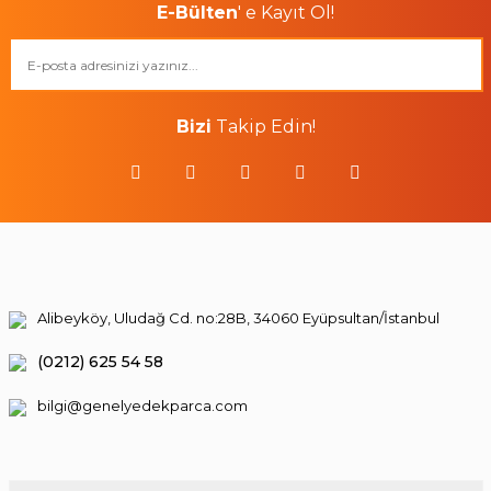
E-Bülten
' e Kayıt Ol!
Bizi
Takip Edin!
Alibeyköy, Uludağ Cd. no:28B, 34060 Eyüpsultan/İstanbul
(0212) 625 54 58
bilgi@genelyedekparca.com