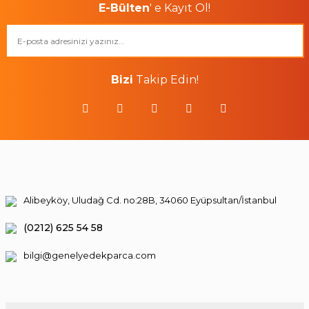
E-Bülten
' e Kayıt Ol!
Bizi
Takip Edin!
Alibeyköy, Uludağ Cd. no:28B, 34060 Eyüpsultan/İstanbul
(0212) 625 54 58
bilgi@genelyedekparca.com