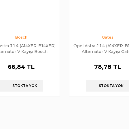
Bosch
Gates
stra J 1.4 (A14XER-B14XER)
Opel Astra J 1.4 (A14XER-
ternatör V Kayışı Bosch
Alternatör V Kayışı Ga
66,84 TL
78,78 TL
STOKTA YOK
STOKTA YOK