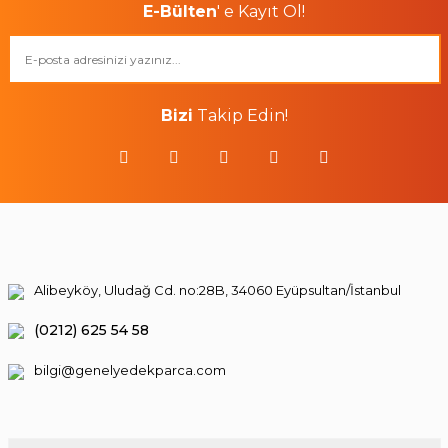
E-Bülten
' e Kayıt Ol!
Bizi
Takip Edin!
Alibeyköy, Uludağ Cd. no:28B, 34060 Eyüpsultan/İstanbul
(0212) 625 54 58
bilgi@genelyedekparca.com