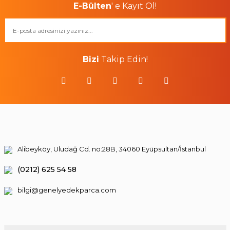
E-Bülten
' e Kayıt Ol!
Bizi
Takip Edin!
Alibeyköy, Uludağ Cd. no:28B, 34060 Eyüpsultan/İstanbul
(0212) 625 54 58
bilgi@genelyedekparca.com